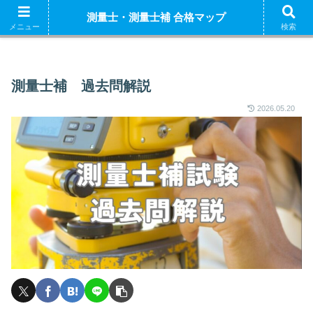
ホーム
測量士補 解説
測量士（午前） 解説
測量
測量士・測量士補 合格マップ
測量士補試験の独学におすすめの参考書はこちら
メニュー
検索
測量士補 過去問解説
2026.05.20