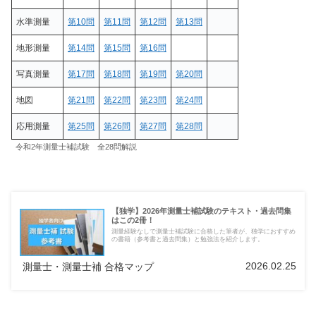
水準測量
第10問
第11問
第12問
第13問
地形測量
第14問
第15問
第16問
写真測量
第17問
第18問
第19問
第20問
地図
第21問
第22問
第23問
第24問
応用測量
第25問
第26問
第27問
第28問
令和2年測量士補試験 全28問解説
【独学】2026年測量士補試験のテキスト・過去問集
はこの2冊！
測量経験なしで測量士補試験に合格した筆者が、独学におすすめ
の書籍（参考書と過去問集）と勉強法を紹介します。
2026.02.25
測量士・測量士補 合格マップ