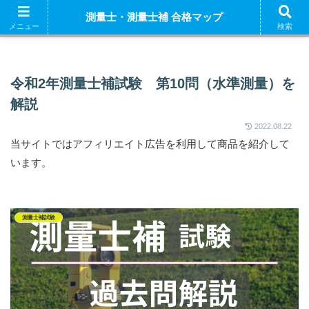
ホーム
測量士補 解説
測量士（午前） 解説
測量
測量士・測量士補 合格マップ
測量士補試験の独学におすすめの参考書はこちら
メニュー
検索
令和2年測量士補試験 第10問（水準測量）を
解説
2022.08.22
当サイトではアフィリエイト広告を利用して商品を紹介して
います。
測量士補試験