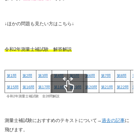
↓ほかの問題も見たい方はこちら↓
令和2年測量士補試験 解答解説
第1問
第2問
第3問
第4問
第5問
第6問
第7問
第8問
第
第15問
第16問
第17問
第18問
第19問
第20問
第21問
第22問
第
令和2年測量士補試験 全28問解説
スクロールできます
測量士補試験におすすめのテキストについて→
過去の記事
に
飛びます。