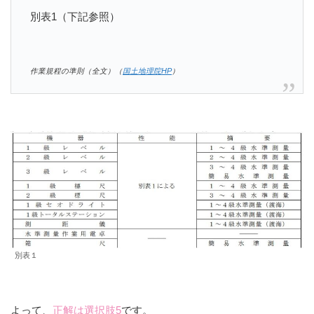
別表1（下記参照）
作業規程の準則（全文）（
国土地理院HP
）
別表１
よって、
正解は選択肢5
です。