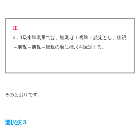
正
2．1級水準測量では、観測は 1 視準 1 読定とし、後視
→前視→前視→後視の順に標尺を読定する。
そのとおりです。
選択肢３