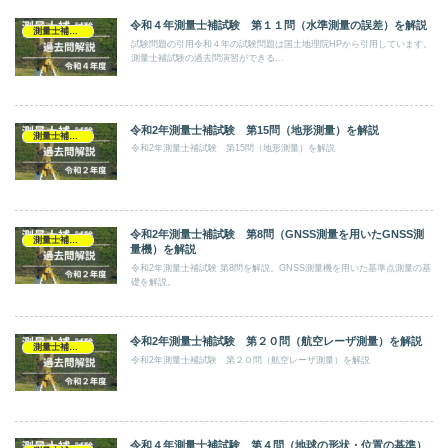
令和４年測量士補試験 第１１問（水準測量の誤差）を解説
測量士補試験
試験問題の引用令和４年の試験問題は国土地理院HPから引用しています。
測量士補試験の過去問演習ができる...
令和2年測量士補試験 第15問（地形測量）を解説
測量士補試験
令和2年測量士補試験 第15問（地形測量）を解説
令和2年測量士補試験 第8問（GNSS測量を用いたGNSS測
測量士補試験
量機）を解説
令和2年測量士補試験 第8問を解説。GNSS測量機を用いた基準点測量の基
礎を解説。
令和2年測量士補試験 第２０問（航空レーザ測量）を解説
測量士補試験
令和2年測量士補試験 第２０問（航空レーザ測量）を解説
令和４年測量士補試験 第４問（地球の形状・位置の基準）