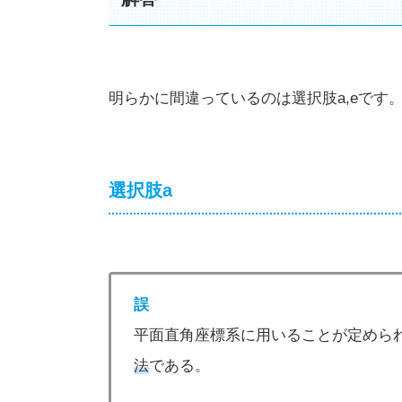
明らかに間違っているのは選択肢a,eです
選択肢a
誤
平面直角座標系に用いることが定めら
法
である。