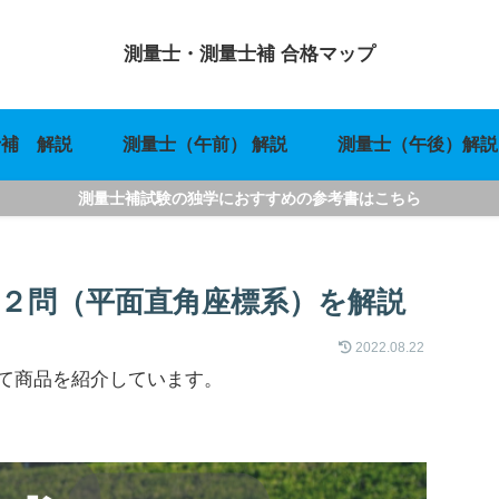
測量士・測量士補 合格マップ
士補 解説
測量士（午前） 解説
測量士（午後）解説
測量士補試験の独学におすすめの参考書はこちら
２２問（平面直角座標系）を解説
2022.08.22
て商品を紹介しています。