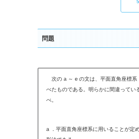
問題
次の a ～ e の文は、平面直角座標系
べたものである。明らかに間違ってい
べ。
a ．平面直角座標系に用いることが定