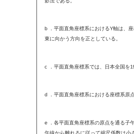
影法である。
b ．平面直角座標系におけるY軸は、
東に向かう方向を正としている。
c ．平面直角座標系では、日本全国を
d ．平面直角座標系における座標系原
e ．各平面直角座標系の原点を通る子午
午線から離れるに従って縮尺係数は小