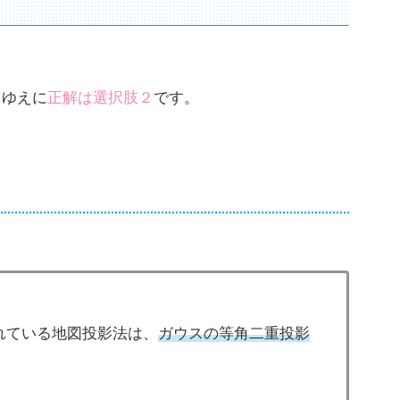
。ゆえに
正解は選択肢２
です。
れている地図投影法は、
ガウスの等角二重投影