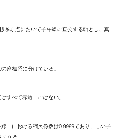
座標系原点において子午線に直交する軸とし、真
19の座標系に分けている。
点はすべて赤道上にはない。
線上における縮尺係数は0.9999であり、この子
さくなる。