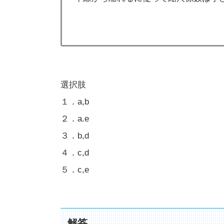
選択肢
１．a,b
２．a.e
３．b,d
４．c,d
５．c,e
解答