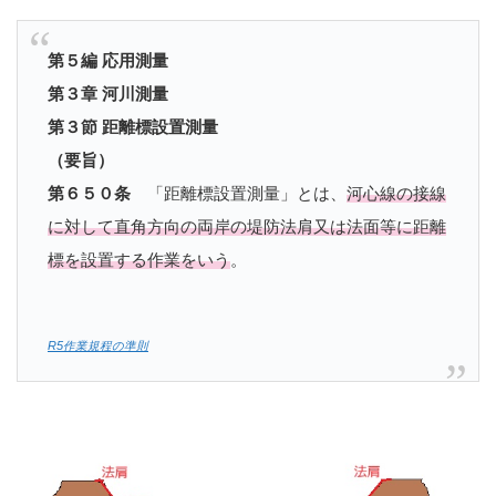
第５編 応用測量
第３章 河川測量
第３節 距離標設置測量
（要旨）
第６５０条
「距離標設置測量」とは、
河心線の接線
に対して直角方向の両岸の堤防法肩又は法面等に距離
標を設置する作業をいう
。
R5作業規程の準則