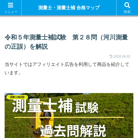
ホーム
測量士補 解説
測量士（午前） 解説
測量
測量士・測量士補 合格マップ
測量士補試験の独学におすすめの参考書はこちら
メニュー
検索
令和５年測量士補試験 第２８問（河川測量
の正誤）を解説
2026.06.02
当サイトではアフィリエイト広告を利用して商品を紹介して
います。
測量士補試験