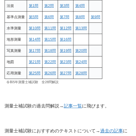
法規
第1問
第2問
第3問
第4問
基準点測量
第5問
第6問
第7問
第8問
第9問
水準測量
第10問
第11問
第12問
第13問
地形測量
第14問
第15問
第16問
写真測量
第17問
第18問
第19問
第20問
地図
第21問
第22問
第23問
第24問
応用測量
第25問
第26問
第27問
第28問
令和5年測量士補試験 全28問解説
測量士補試験の過去問解説→
記事一覧
に飛びます。
測量士補試験におすすめのテキストについて→
過去の記事
に