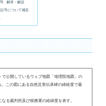
問 解答・解説
図記号について補足
説
トで公開しているウェブ地図「地理院地図」の
る。この図にある自然災害伝承碑の緯経度で最
。
になる裁判所及び税務署の経緯度を表す。