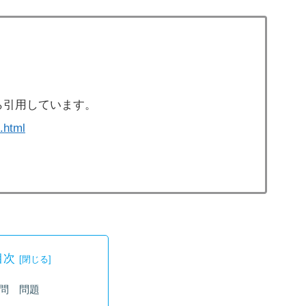
ら引用しています。
.html
目次
問 問題