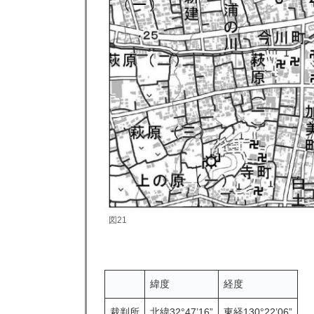
図21
緯度
経度
裁判所
北緯32°47’16”
東経130°22’06”