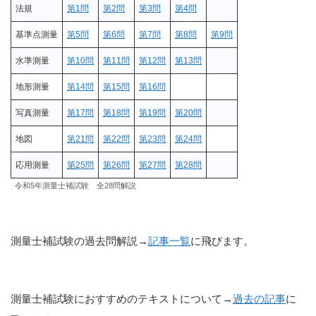
法規
第1問
第2問
第3問
第4問
基準点測量
第5問
第6問
第7問
第8問
第9問
水準測量
第10問
第11問
第12問
第13問
地形測量
第14問
第15問
第16問
写真測量
第17問
第18問
第19問
第20問
地図
第21問
第22問
第23問
第24問
応用測量
第25問
第26問
第27問
第28問
令和5年測量士補試験 全28問解説
測量士補試験の過去問解説→
記事一覧
に飛びます。
測量士補試験におすすめのテキストについて→
過去の記事
に