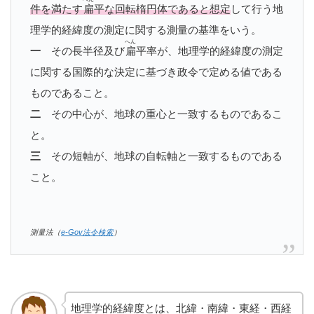
件を満たす
扁
平な回転楕円体であると想定
して行う地
理学的経緯度の測定に関する測量の基準をいう。
へん
一
その長半径及び
扁
平率が、地理学的経緯度の測定
に関する国際的な決定に基づき政令で定める値である
ものであること。
二
その中心が、地球の重心と一致するものであるこ
と。
三
その短軸が、地球の自転軸と一致するものである
こと。
測量法（
e-Gov法令検索
）
地理学的経緯度とは、北緯・南緯・東経・西経