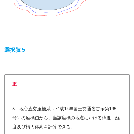
選択肢５
正
5．地心直交座標系（平成14年国土交通省告示第185
号）の座標値から、当該座標の地点における緯度、経
度及び楕円体高を計算できる。