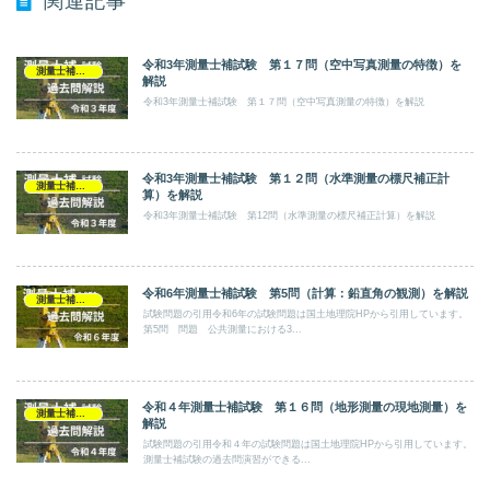
関連記事
令和3年測量士補試験 第１７問（空中写真測量の特徴）を
測量士補試験
解説
令和3年測量士補試験 第１７問（空中写真測量の特徴）を解説
令和3年測量士補試験 第１２問（水準測量の標尺補正計
測量士補試験
算）を解説
令和3年測量士補試験 第12問（水準測量の標尺補正計算）を解説
令和6年測量士補試験 第5問（計算：鉛直角の観測）を解説
測量士補試験
試験問題の引用令和6年の試験問題は国土地理院HPから引用しています。
第5問 問題 公共測量における3...
令和４年測量士補試験 第１６問（地形測量の現地測量）を
測量士補試験
解説
試験問題の引用令和４年の試験問題は国土地理院HPから引用しています。
測量士補試験の過去問演習ができる...