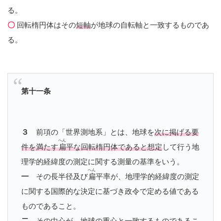
る。
〇
回転楕円体はその
短軸
が地球の自転軸と一致するものであ
る。
第十一条
３
前項の「世界測地系」とは、地球を
次に掲げる要
へん
件を満たす
扁
平な回転楕円体であると想定
して行う地
理学的経緯度の測定に関する測量の基準をいう。
へん
一
その長半径及び
扁
平率が、地理学的経緯度の測定
に関する国際的な決定に基づき政令で定める値である
ものであること。
二
その中心が、地球の重心と一致するもの
であるこ