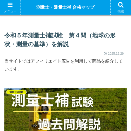
ホーム
測量士補 解説
測量士（午前） 解説
測量
測量士・測量士補 合格マップ
測量士補試験の独学におすすめの参考書はこちら
メニュー
検索
令和５年測量士補試験 第４問（地球の形
状・測量の基準）を解説
2025.12.29
当サイトではアフィリエイト広告を利用して商品を紹介して
います。
測量士補試験