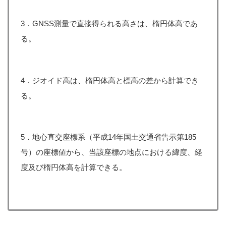
3．GNSS測量で直接得られる高さは、楕円体高であ
る。
4．ジオイド高は、楕円体高と標高の差から計算でき
る。
5．地心直交座標系（平成14年国土交通省告示第185
号）の座標値から、当該座標の地点における緯度、経
度及び楕円体高を計算できる。