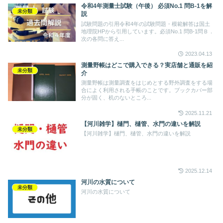
令和4年測量士試験（午後） 必須No.1 問B-1を解
未分類
説
試験問題の引用令和4年の試験問題・模範解答は国土
地理院HPから引用しています。必須No.1 問B-1問Ｂ．
次の各問に答え...
2023.04.13
測量野帳はどこで購入できる？実店舗と通販を紹
未分類
介
測量野帳は測量調査をはじめとする野外調査をする場
合によく利用される手帳のことです。ブックカバー部
分が固く、机のないところ...
2025.11.21
【河川雑学】樋門、樋管、水門の違いを解説
未分類
【河川雑学】樋門、樋管、水門の違いを解説
2025.12.14
河川の水質について
未分類
河川の水質について