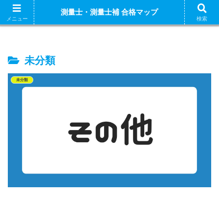
ホーム
測量士補 解説
測量士（午前） 解説
測量
測量士・測量士補 合格マップ
測量士補試験の独学におすすめの参考書はこちら
メニュー
検索
未分類
未分類