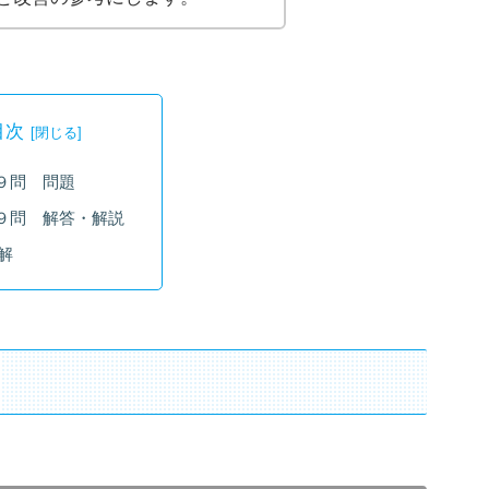
目次
９問 問題
９問 解答・解説
解