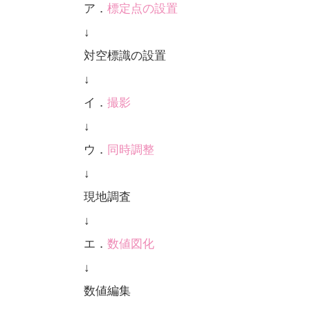
ア．
標定点の設置
↓
対空標識の設置
↓
イ．
撮影
↓
ウ．
同時調整
↓
現地調査
↓
エ．
数値図化
↓
数値編集