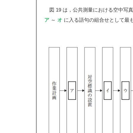
図 19 は，公共測量における空中写
ア
～
オ
に入る語句の組合せとして最