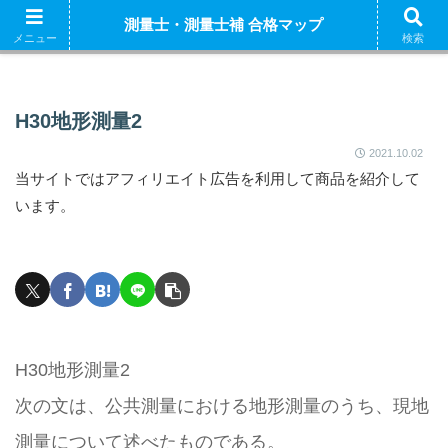
ホーム
測量士補 解説
測量士（午前） 解説
測量
測量士・測量士補 合格マップ
測量士補試験の独学におすすめの参考書はこちら
メニュー
検索
H30地形測量2
2021.10.02
当サイトではアフィリエイト広告を利用して商品を紹介して
います。
H30地形測量2
次の文は、公共測量における地形測量のうち、現地
測量について述べたものである。