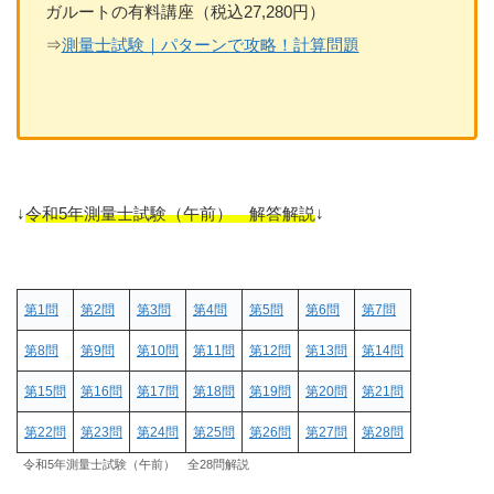
ガルートの有料講座（税込27,280円）
⇒
測量士試験｜パターンで攻略！計算問題
↓
令和5年測量士試験（午前） 解答解説
↓
第1問
第2問
第3問
第4問
第5問
第6問
第7問
第8問
第9問
第10問
第11問
第12問
第13問
第14問
第15問
第16問
第17問
第18問
第19問
第20問
第21問
第22問
第23問
第24問
第25問
第26問
第27問
第28問
令和5年測量士試験（午前） 全28問解説