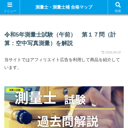
ホーム
測量士補 解説
測量士（午前） 解説
測量
測量士・測量士補 合格マップ
測量士補試験の独学におすすめの参考書はこちら
メニュー
検索
令和5年測量士試験（午前） 第１７問（計
算：空中写真測量）を解説
2026.06.02
当サイトではアフィリエイト広告を利用して商品を紹介して
います。
測量士試験