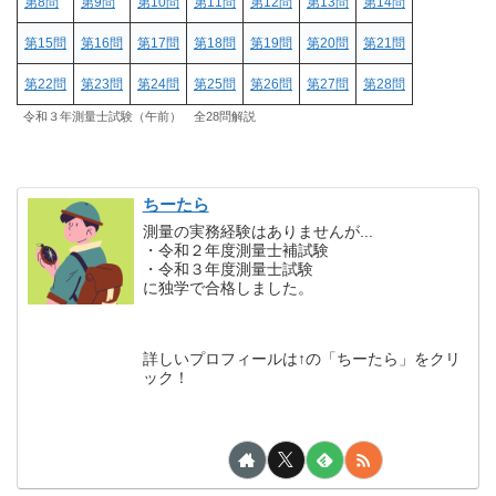
第8問
第9問
第10問
第11問
第12問
第13問
第14問
第15問
第16問
第17問
第18問
第19問
第20問
第21問
第22問
第23問
第24問
第25問
第26問
第27問
第28問
令和３年測量士試験（午前） 全28問解説
ちーたら
測量の実務経験はありませんが...
・令和２年度測量士補試験
・令和３年度測量士試験
に独学で合格しました。
詳しいプロフィールは↑の「ちーたら」をクリ
ック！