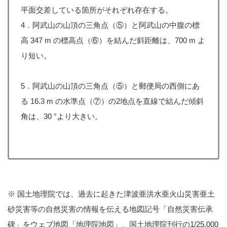
平面交差している箇所がそれぞれ存在する。
4．阿武山の山頂の三角点（⑤）と阿武山の中腹の標
高 347 m の標高点（⑥）を結んだ斜距離は、700 m よ
り短い。
5．阿武山の山頂の三角点（⑤）と郵便局の西側にあ
る 16.3 m の水準点（⑦）の2地点を直線で結んだ傾斜
角は、30 °より大きい。
※ 国土地理院では、過去に起きた津波亜洪水亜火山災害亜土
砂災害等の自然災害の情報を伝える地図記号「自然災害伝承
碑」をウェブ地図「地理院地図」、国土地理院刊行の1/25,000