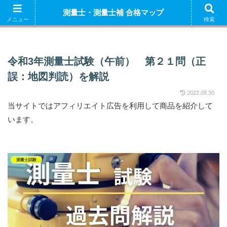
ホーム
測量士補 解説
測量士（午前） 解説
測量
測量士・測量士補 合格マップ
測量士補試験の独学におすすめの参考書はこちら
メニュー
検索
令和3年測量士試験（午前） 第２１問（正
誤：地図判読）を解説
2022.08.30
当サイトではアフィリエイト広告を利用して商品を紹介して
います。
測量士試験