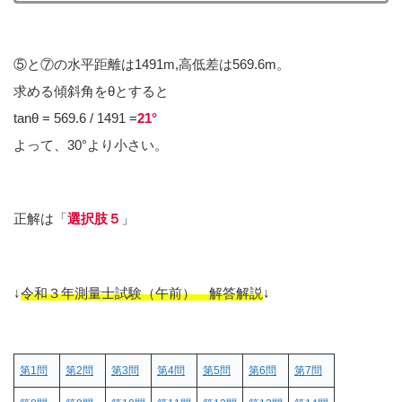
⑤と⑦の水平距離は1491m,高低差は569.6m。
求める傾斜角をθとすると
tanθ = 569.6 / 1491 =
21°
よって、30°より小さい。
正解は「
選択肢５
」
↓
令和３年測量士試験（午前） 解答解説
↓
第1問
第2問
第3問
第4問
第5問
第6問
第7問