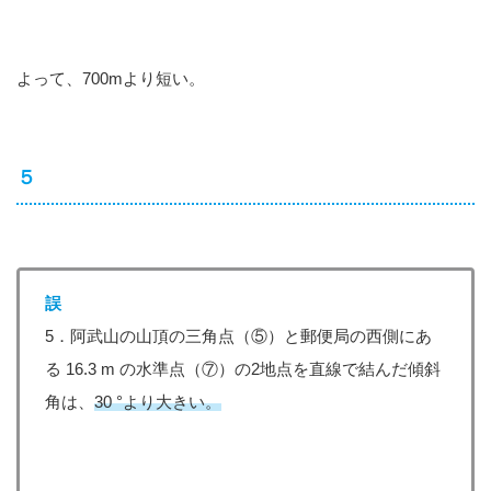
よって、700mより短い。
５
誤
5．阿武山の山頂の三角点（⑤）と郵便局の西側にあ
る 16.3 m の水準点（⑦）の2地点を直線で結んだ傾斜
角は、
30 °より大きい。