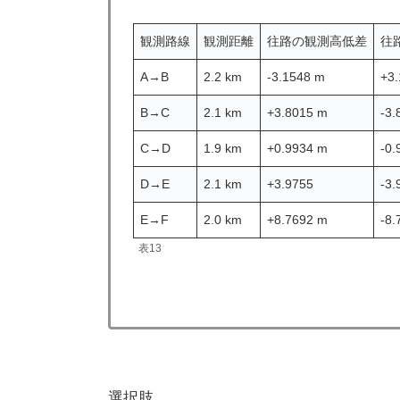
観測路線
観測距離
往路の観測高低差
往
A→B
2.2 km
-3.1548 m
+3
B→C
2.1 km
+3.8015 m
-3.
C→D
1.9 km
+0.9934 m
-0.
D→E
2.1 km
+3.9755
-3.
E→F
2.0 km
+8.7692 m
-8.
表13
選択肢