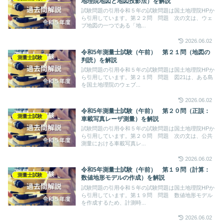
地理院地図と地図投影法）を解説
試験問題の引用令和５年の試験問題は国土地理院HPか
ら引用しています。第２２問 問題 次の文は、ウェ
ブ地図の一つである「地...
2026.06.02
令和5年測量士試験（午前） 第２１問（地図の
測量士試験
判読）を解説
試験問題の引用令和５年の試験問題は国土地理院HPか
ら引用しています。第２１問 問題 図21は、ある島
を国土地理院のウェブ...
2026.06.02
令和5年測量士試験（午前） 第２０問（正誤：
測量士試験
車載写真レーザ測量）を解説
試験問題の引用令和５年の試験問題は国土地理院HPか
ら引用しています。第２０問 問題 次の文は、公共
測量における車載写真レ...
2026.06.02
令和5年測量士試験（午前） 第１９問（計算：
測量士試験
数値地形モデルの作成）を解説
試験問題の引用令和５年の試験問題は国土地理院HPか
ら引用しています。第１９問 問題 数値地形モデル
を作成するため、計測時...
2026.06.02