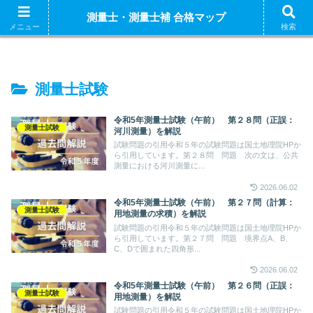
ホーム
測量士補 解説
測量士（午前） 解説
測量
測量士・測量士補 合格マップ
測量士補試験の独学におすすめの参考書はこちら
メニュー
検索
測量士試験
令和5年測量士試験（午前） 第２８問（正誤：
測量士試験
河川測量）を解説
試験問題の引用令和５年の試験問題は国土地理院HPか
ら引用しています。第２８問 問題 次の文は、公共
測量における河川測量に...
2026.06.02
令和5年測量士試験（午前） 第２７問（計算：
測量士試験
用地測量の求積）を解説
試験問題の引用令和５年の試験問題は国土地理院HPか
ら引用しています。第２７問 問題 境界点A、B、
C、Dで囲まれた四角形...
2026.06.02
令和5年測量士試験（午前） 第２６問（正誤：
測量士試験
用地測量）を解説
試験問題の引用令和５年の試験問題は国土地理院HPか