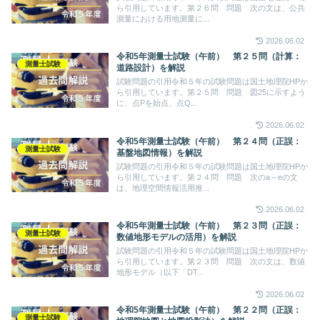
ら引用しています。第２６問 問題 次の文は、公共
測量における用地測量に...
2026.06.02
令和5年測量士試験（午前） 第２５問（計算：
測量士試験
道路設計）を解説
試験問題の引用令和５年の試験問題は国土地理院HPか
ら引用しています。第２５問 問題 図25に示すよう
に、点Pを始点、点Q...
2026.06.02
令和5年測量士試験（午前） 第２４問（正誤：
測量士試験
基盤地図情報）を解説
試験問題の引用令和５年の試験問題は国土地理院HPか
ら引用しています。第２４問 問題 次のa～eの文
は、地理空間情報活用推...
2026.06.02
令和5年測量士試験（午前） 第２３問（正誤：
測量士試験
数値地形モデルの活用）を解説
試験問題の引用令和５年の試験問題は国土地理院HPか
ら引用しています。第２３問 問題 次の文は、数値
地形モデル（以下「DT...
2026.06.02
令和5年測量士試験（午前） 第２２問（正誤：
測量士試験