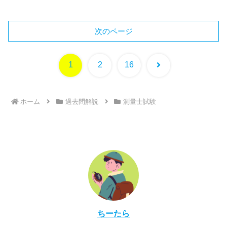
次のページ
次
1
2
16
へ
ホーム
過去問解説
測量士試験
ちーたら