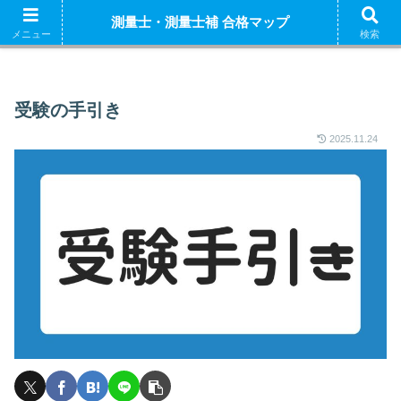
ホーム
測量士補 解説
測量士（午前） 解説
測量
測量士・測量士補 合格マップ
測量士補試験の独学におすすめの参考書はこちら
メニュー
検索
受験の手引き
2025.11.24